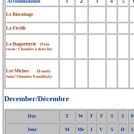
Accommodation
1
2
3
4
5
Le Biscottage
La Ficelle
La Baguetterie
(Twin
room / Chambre à deux lits
Les Miches (
Family
/
Suite
Chambre Familliale)
December/Décembre
Day
T
W
T
F
S
S
Jour
M
Me
J
V
S
D