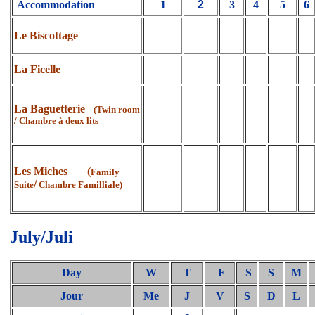
Accommodation
1
2
3
4
5
6
Le Biscottage
La Ficelle
La Baguetterie
(Twin room
/ Chambre à deux lits
Les Miches (
Family
/
Suite
Chambre Familliale)
July/Juli
Day
W
T
F
S
S
M
Jour
Me
J
V
S
D
L