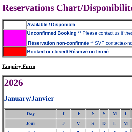
Reservations Chart/Disponibilit
Available / Disponible
Unconfirmed Booking
** Please contact us if the
Réservation non-confirmée
** SVP contactez-no
Booked or closed/ Réservé ou fermé
Enquiry Form
202
6
January/Janvier
Day
T
F
S
S
M
T
Jour
J
V
S
D
L
M