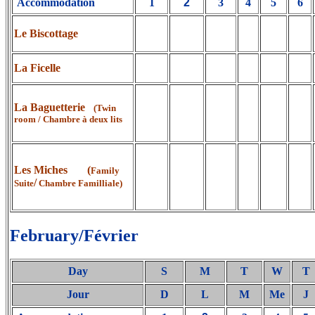
Accommodation
1
2
3
4
5
6
Le Biscottage
La Ficelle
La Baguetterie
(Twin
room / Chambre à deux lits
Les Miches (
Family
/
Suite
Chambre Familliale)
February/Février
Day
S
M
T
W
T
Jour
D
L
M
Me
J