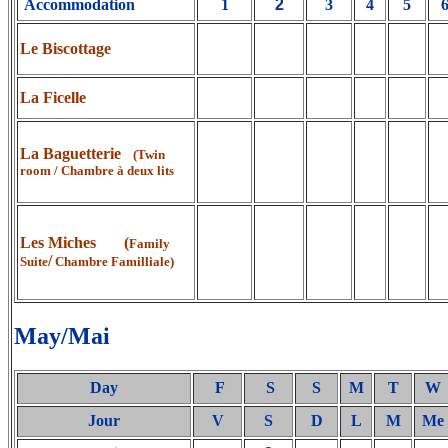
Accommodation
1
2
3
4
5
Le Biscottage
La Ficelle
La Baguetterie
(Twin
room / Chambre à deux lits
Les Miches (
Family
/
Suite
Chambre Familliale)
May/Mai
Day
F
S
S
M
T
W
Jour
V
S
D
L
M
Me