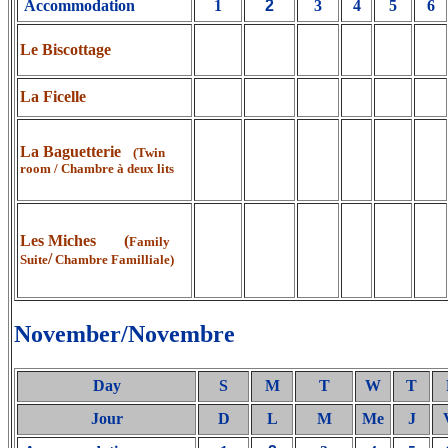
Accommodation
1
2
3
4
5
6
Le Biscottage
La Ficelle
La Baguetterie
(Twin
room / Chambre à deux lits
Les Miches (
Family
/
Suite
Chambre Familliale)
November/Novembre
Day
S
M
T
W
T
Jour
D
L
M
Me
J