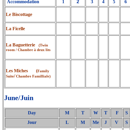
Accommodation
1
2
3
4
5
6
Le Biscottage
La Ficelle
La Baguetterie
(Twin
room / Chambre à deux lits
Les Miches (
Family
/
Suite
Chambre Familliale)
June/Juin
Day
M
T
W
T
F
S
Jour
L
M
Me
J
V
S