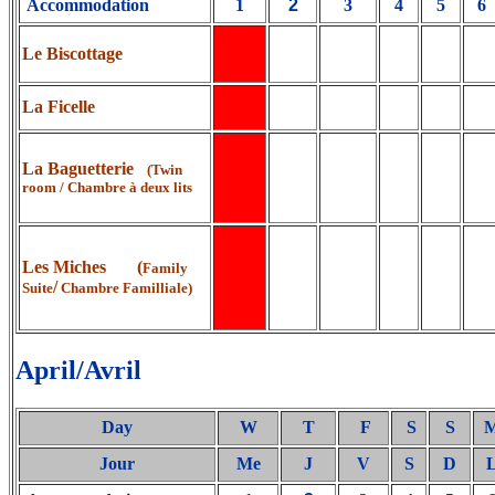
Accommodation
1
2
3
4
5
6
Le Biscottage
La Ficelle
La Baguetterie
(Twin
room / Chambre à deux lits
Les Miches (
Family
/
Suite
Chambre Familliale)
April
/
Avril
Day
W
T
F
S
S
Jour
Me
J
V
S
D