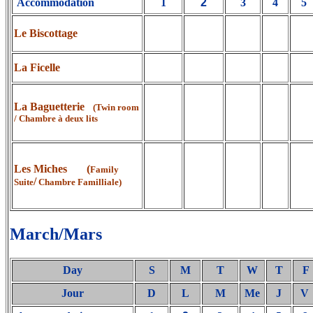
Accommodation
1
2
3
4
5
Le Biscottage
La Ficelle
La Baguetterie
(Twin room
/ Chambre à deux lits
Les Miches (
Family
/
Suite
Chambre Familliale)
March/Mars
Day
S
M
T
W
T
F
Jour
D
L
M
Me
J
V