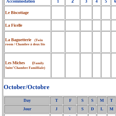
Accommodation
1
2
3
4
5
Le Biscottage
La Ficelle
La Baguetterie
(Twin
room / Chambre à deux lits
Les Miches (
Family
/
Suite
Chambre Familliale)
October/Octobre
Day
T
F
S
S
M
T
Jour
J
V
S
D
L
M