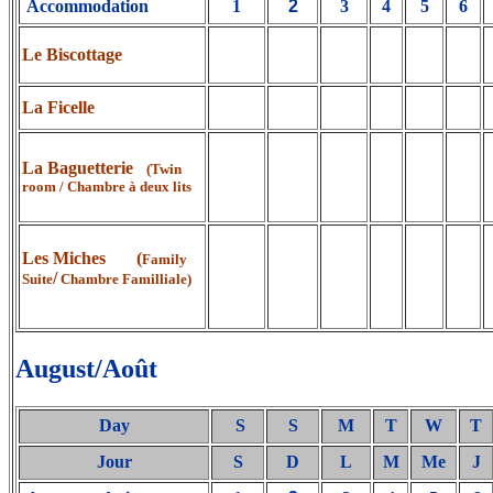
Accommodation
1
2
3
4
5
6
Le Biscottage
La Ficelle
La Baguetterie
(Twin
room / Chambre à deux lits
Les Miches (
Family
/
Suite
Chambre Familliale)
August/Août
Day
S
S
M
T
W
T
Jour
S
D
L
M
Me
J