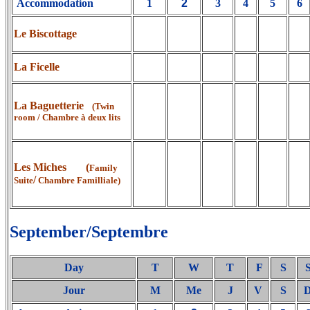
Accommodation
1
2
3
4
5
6
Le Biscottage
La Ficelle
La Baguetterie
(Twin
room / Chambre à deux lits
Les Miches (
Family
/
Suite
Chambre Familliale)
September/Septembre
Day
T
W
T
F
S
Jour
M
Me
J
V
S