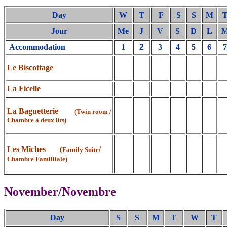
Day
W
T
F
S
S
M
Jour
Me
J
V
S
D
L
Accommodation
1
2
3
4
5
6
Le Biscottage
La Ficelle
La Baguetterie
(Twin room /
Chambre à deux lits)
Les Miches (
/
Family Suite
Chambre Familliale)
November/Novembre
Day
S
S
M
T
W
T