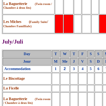
La Baguetterie
(Twin room /
Chambre à deux lits)
Les Miches (
/
Family Suite
Chambre Familliale)
July/Juli
Day
T
W
T
F
S
S
Jour
M
Me
J
V
S
D
Accommodation
1
2
3
4
5
6
Le Biscottage
La Ficelle
La Baguetterie
(Twin room
/ Chambre à deux lits)