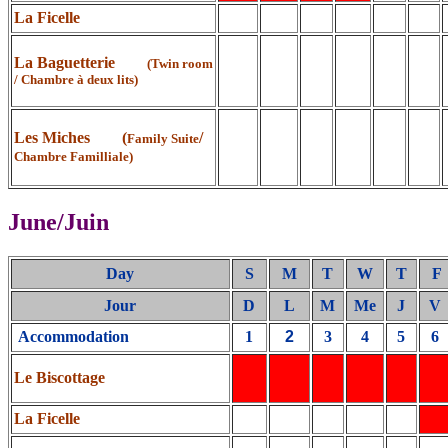
La Ficelle
La Baguetterie
(Twin room
/ Chambre à deux lits)
Les Miches (
/
Family Suite
Chambre Familliale)
June/Juin
Day
S
M
T
W
T
F
Jour
D
L
M
Me
J
V
Accommodation
1
2
3
4
5
6
Le Biscottage
La Ficelle