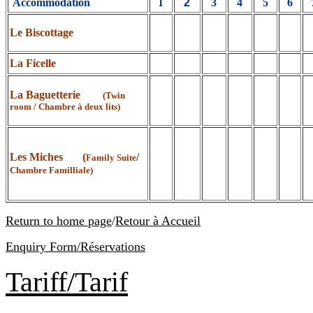
Accommodation
1
2
3
4
5
6
Le Biscottage
La Ficelle
La Baguetterie
(Twin
room / Chambre à deux lits)
Les Miches (
/
Family Suite
Chambre Familliale)
Return to home page
/
Retour à Accueil
Enquiry Form/Réservations
Tariff/Tarif