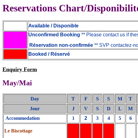
Reservations Chart/Disponibilit
Available / Disponible
Unconfirmed Booking
** Please contact us if the
Réservation non-confirmée
** SVP contactez-no
Booked / Réservé
Enquiry Form
May/Mai
Day
T
F
S
S
M
T
Jour
J
V
S
D
L
M
Accommodation
1
2
3
4
5
6
Le Biscottage