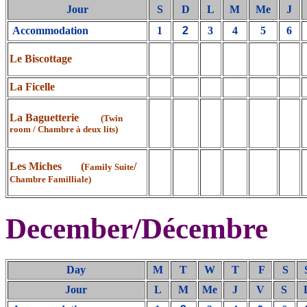
Jour
S
D
L
M
Me
J
Accommodation
1
2
3
4
5
6
Le Biscottage
La Ficelle
La Baguetterie
(Twin
room / Chambre à deux lits)
Les Miches (
/
Family Suite
Chambre Familliale)
December/Décembre
Day
M
T
W
T
F
S
Jour
L
M
Me
J
V
S