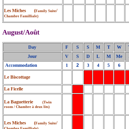
Les Miches (
/
Family Suite
Chambre Familliale)
August/Août
Day
F
S
S
M
T
W
Jour
V
S
D
L
M
Me
Accommodation
1
2
3
4
5
6
Le Biscottage
La Ficelle
La Baguetterie
(Twin
room / Chambre à deux lits)
Les Miches (
/
Family Suite
Chambre Familliale)