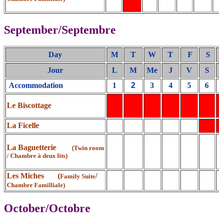
September/Septembre
Day
M
T
W
T
F
S
Jour
L
M
Me
J
V
S
Accommodation
1
2
3
4
5
6
Le Biscottage
La Ficelle
La Baguetterie
(Twin room
/ Chambre à deux lits)
Les Miches (
/
Family Suite
Chambre Familliale)
October/Octobre